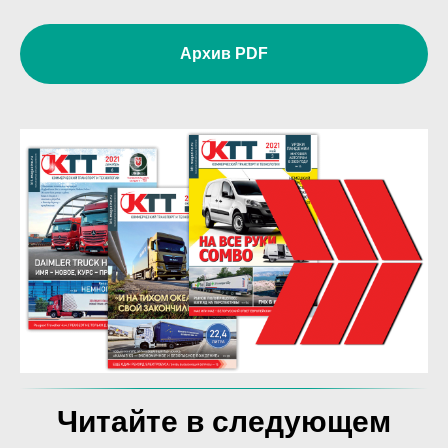
12
Больше, чем квадратные метры: как B2B выставки
55:46
Москвы формируют БУДУЩЕЕ отрасли
Архив PDF
13
Что стало с рынком? Мнение «Джак Автомобиль»
50:30
Читайте в следующем