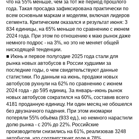
что на 55% меньше, чем за тот же период прошлого
года. Такая просадка зафиксирована практически по
всем основным маркам и моделям, включая лидеров
сегмента. Критическим оказался и результат июня: 3
834 единицы, на 65% меньше по сравнению с июнем
2024 года. При этом по отношению к маю рынок даже
немного подрос - на 3%, но это не меняет общей
нисходящей тенденции.
■ Июнь и первое полугодие 2025 года стали для
рынка новых автобусов в России худшими за
последние годы, о чем свидетельствуют данные
статистики. По данным на июнь, продажи новых
автобусов рухнули на 62% по сравнению с июнем
2024 года - до 595 единиц. За январь–июнь рынок
новых автобусов сократился на 60%, составив всего
4181 проданную единицу. Ни один месяц не обошелся
без двузначного падения. При этом иномарки
потеряли 55% объёма (933 ед.), но немного нарастили
долю рынка - с 20% до 22%. Российские
производители снизились на 61%, реализовав 3248
автобусов, что соответствует доле в 78%.